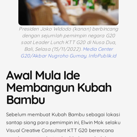
Presiden Joko Widodo (kanan) berbincang
dengan sejumlah pemimpin negara G20
saat Leader Lunch KTT G20 di Nusa Dua,
Bali, Selasa (15/11/2022).
Media Center
G20/Akbar Nugroho Gumay.
InfoPublik.id
Awal Mula Ide
Membangun Kubah
Bambu
Sebelum membuat Kubah Bambu sebagai lokasi
santap siang para pemimpin ini, Elwin Mok selaku
Visual Creative Consultant KTT G20 berencana