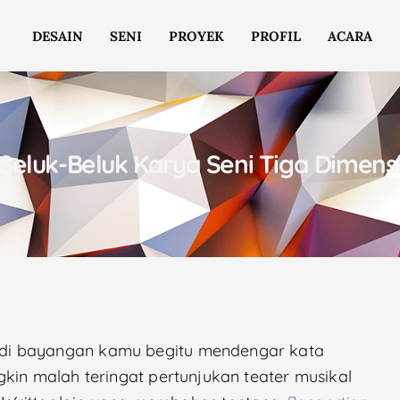
DESAIN
SENI
PROYEK
PROFIL
ACARA
Seluk-Beluk Karya Seni Tiga Dimens
di bayangan kamu begitu mendengar kata
kin malah teringat pertunjukan teater musikal