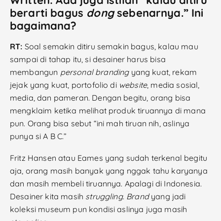
Written: Ada juga istilah “kalau ditiru
berarti bagus
dong
sebenarnya.” Ini
bagaimana?
RT:
Soal semakin ditiru semakin bagus, kalau mau
sampai di tahap itu, si desainer harus bisa
membangun
personal branding
yang kuat, rekam
jejak yang kuat, portofolio di
website
, media sosial,
media, dan pameran. Dengan begitu, orang bisa
mengklaim ketika melihat produk tiruannya di mana
pun. Orang bisa sebut “ini mah tiruan nih, aslinya
punya si A B C.”
Fritz Hansen atau Eames yang sudah terkenal begitu
aja, orang masih banyak yang nggak tahu karyanya
dan masih membeli tiruannya. Apalagi di Indonesia.
Desainer kita masih
struggling
.
Brand
yang jadi
koleksi museum pun kondisi aslinya juga masih