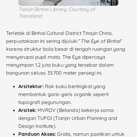
Tianjin Binhai Library; Courtesy of
Trendland
Terletak di Binhai Cultural District Tinajin China,
perpustakaan ini sering dijuluki “
The Eye of Binhai
”
karena struktur bola besar di tengah ruangan yang
menyerupai pupil mata. The Eye dipercaya
menyimpan 1,2 juta buku yang tersebar dalam
bangunan seluas 33.700 meter persegi ini.
Arsitektur:
Rak buku bertingkat yang
membentuk garis-garis organik seperti
topografi pegunungan.
Arsitek:
MVRDV (Belanda) bekerja sama
dengan TUPDI (Tianjin Urban Planning and
Design Institute).
Panduan Akses:
Gratis, namun pastikan untuk