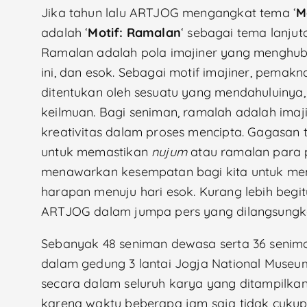
Jika tahun lalu ARTJOG mengangkat tema ‘
M
adalah ‘
Motif: Ramalan
‘ sebagai tema lanjut
Ramalan adalah pola imajiner yang menghub
ini, dan esok. Sebagai motif imajiner, pemak
ditentukan oleh sesuatu yang mendahuluinya,
keilmuan. Bagi seniman, ramalah adalah ima
kreativitas dalam proses mencipta. Gagasan
untuk memastikan
nujum
atau ramalan para p
menawarkan kesempatan bagi kita untuk me
harapan menuju hari esok. Kurang lebih begit
ARTJOG dalam jumpa pers yang dilangsungkan
Sebanyak 48 seniman dewasa serta 36 senim
dalam gedung 3 lantai Jogja National Muse
secara dalam seluruh karya yang ditampilkan
karena waktu beberapa jam saja tidak cukup