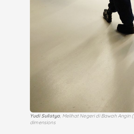
Yudi Sulistyo
,
Melihat Negeri di Bawah Angin
(
dimensions