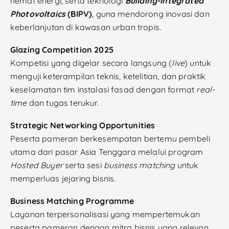
hemat energi, serta teknologi
Building-Integrated
Photovoltaics
(BIPV)
, guna mendorong inovasi dan
keberlanjutan di kawasan urban tropis.
Glazing Competition 2025
Kompetisi yang digelar secara langsung (
live
) untuk
menguji keterampilan teknis, ketelitian, dan praktik
keselamatan tim instalasi fasad dengan format
real-
time
dan tugas terukur.
Strategic Networking Opportunities
Peserta pameran berkesempatan bertemu pembeli
utama dari pasar Asia Tenggara melalui program
Hosted Buyer
serta sesi
business matching
untuk
memperluas jejaring bisnis.
Business Matching Programme
Layanan terpersonalisasi yang mempertemukan
peserta pameran dengan mitra bisnis yang relevan,