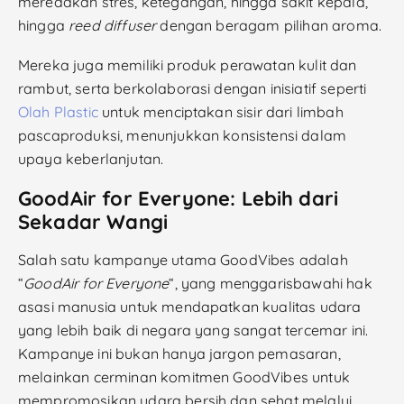
meredakan stres, ketegangan, hingga sakit kepala,
hingga
reed diffuser
dengan beragam pilihan aroma.
Mereka juga memiliki produk perawatan kulit dan
rambut, serta berkolaborasi dengan inisiatif seperti
Olah Plastic
untuk menciptakan sisir dari limbah
pascaproduksi, menunjukkan konsistensi dalam
upaya keberlanjutan.
GoodAir for Everyone: Lebih dari
Sekadar Wangi
Salah satu kampanye utama GoodVibes adalah
“
GoodAir for Everyone
“, yang menggarisbawahi hak
asasi manusia untuk mendapatkan kualitas udara
yang lebih baik di negara yang sangat tercemar ini.
Kampanye ini bukan hanya jargon pemasaran,
melainkan cerminan komitmen GoodVibes untuk
mempromosikan udara bersih dan sehat melalui