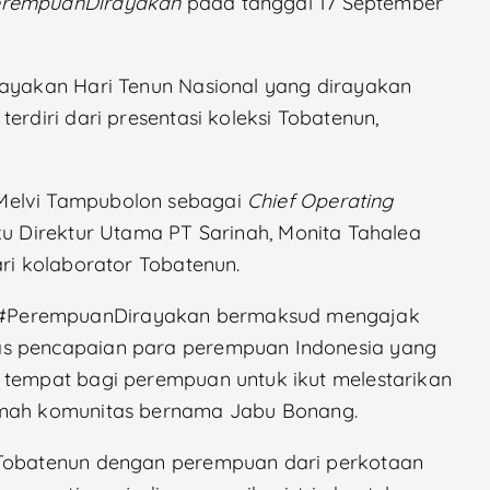
PerempuanDirayakan
pada tanggal 17 September
rayakan Hari Tenun Nasional yang dirayakan
erdiri dari presentasi koleksi Tobatenun,
Melvi Tampubolon sebagai
Chief Operating
ku Direktur Utama PT Sarinah, Monita Tahalea
ari kolaborator Tobatenun.
 #PerempuanDirayakan bermaksud mengajak
as pencapaian para perempuan Indonesia yang
 tempat bagi perempuan untuk ikut melestarikan
mah komunitas bernama Jabu Bonang.
 Tobatenun dengan perempuan dari perkotaan