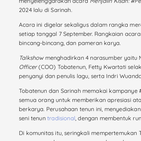
menyelenggarakan acara
Menjalin Kisah: #
2024 lalu di Sarinah.
Acara ini digelar sekaligus dalam rangka me
setiap tanggal 7 September. Rangkaian acara t
bincang-bincang, dan pameran karya.
Talkshow
menghadirkan 4 narasumber yaitu 
Officer
(COO) Tobatenun, Fetty Kwartati sela
penyanyi dan penulis lagu, serta Indri Wuand
Tobatenun dan Sarinah memakai kampanye
semua orang untuk memberikan apresiasi at
berkarya. Perusahaan tenun ini, menyediakan
seni tenun
tradisional
, dengan membentuk ru
Di komunitas itu, seringkali mempertemukan