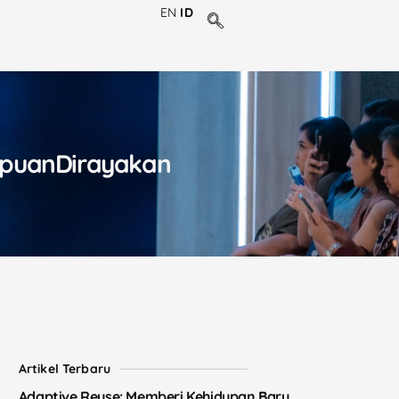
EN
ID
puanDirayakan
Artikel Terbaru
Adaptive Reuse: Memberi Kehidupan Baru