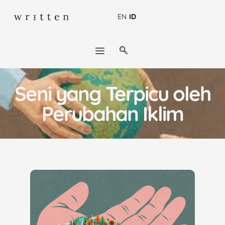
EN
ID
Seni yang Terpicu oleh
Perubahan Iklim