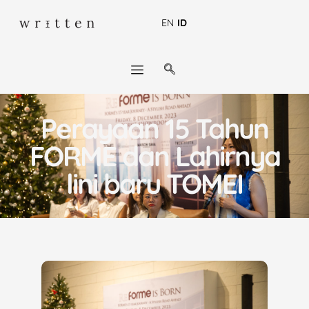
EN
ID
Perayaan 15 Tahun
FORME dan Lahirnya
lini baru TOMEI